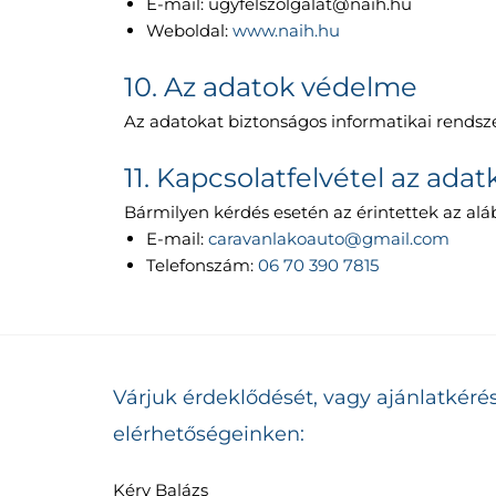
E-mail: ugyfelszolgalat@naih.hu
Weboldal:
www.naih.hu
10. Az adatok védelme
Az adatokat biztonságos informatikai rendsze
11. Kapcsolatfelvétel az adat
Bármilyen kérdés esetén az érintettek az alá
E-mail:
caravanlakoauto@gmail.com
Telefonszám:
06 70 390 7815
Várjuk érdeklődését, vagy ajánlatkéré
elérhetőségeinken:
Kéry Balázs