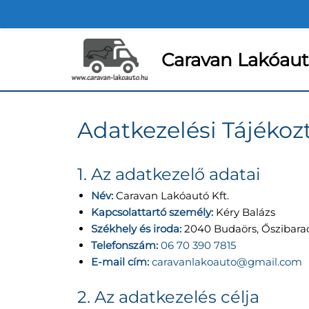
Skip
to
content
Caravan Lakóautó
Adatkezelési Tájékoz
1. Az adatkezelő adatai
Név:
Caravan Lakóautó Kft.
Kapcsolattartó személy:
Kéry Balázs
Székhely és iroda:
2040 Budaörs, Őszibarac
Telefonszám:
06 70 390 7815
E-mail cím:
caravanlakoauto@gmail.com
2. Az adatkezelés célja