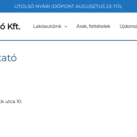
UTOLSÓ NYÁRI IDŐPONT AUGUSZTUS 23-TÓL
 Kft.
Lakóautóink
Árak, feltételek
Újdons
tató
k utca 10.