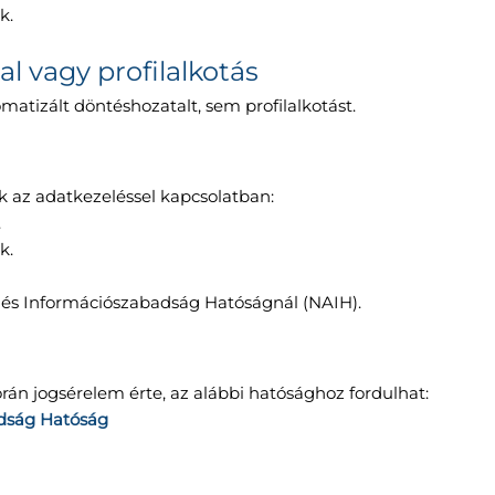
k.
l vagy profilalkotás
tizált döntéshozatalt, sem profilalkotást.
ák az adatkezeléssel kapcsolatban:
.
k.
és Információszabadság Hatóságnál (NAIH).
án jogsérelem érte, az alábbi hatósághoz fordulhat:
dság Hatóság